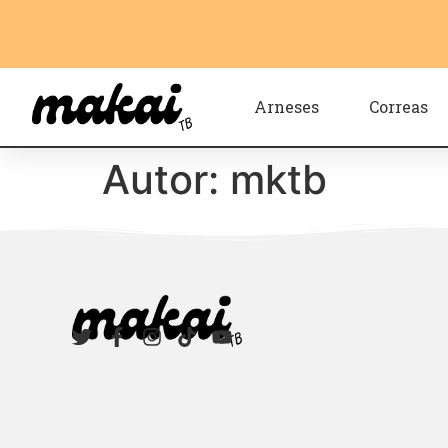
Arneses
Correas
Autor:
mktb