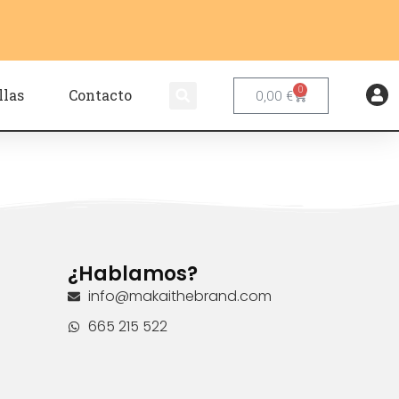
0
llas
Contacto
0,00
€
¿Hablamos?
info@makaithebrand.com
665 215 522