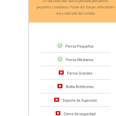
Es una línea más básica pensada para perros
pequeños y medianos. Posee dos franjas reflectantes
una a cada lado del costado.
Perros Pequeños
Perros Medianos
Perros Grandes
Anilla Antitirones
Soporte de Sujección
Cierre de seguridad