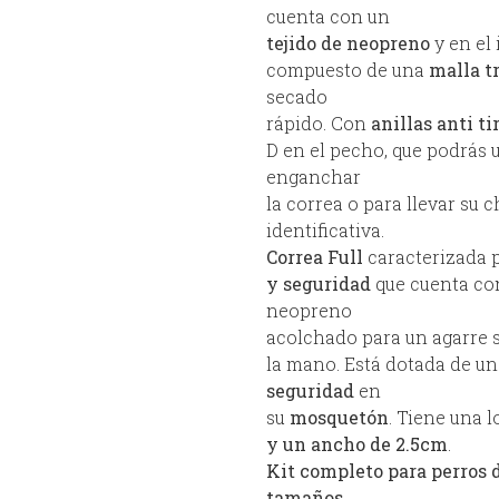
cuenta con un
tejido de neopreno
y en el 
compuesto de una
malla t
secado
rápido. Con
anillas anti ti
D en el pecho, que podrás u
enganchar
la correa o para llevar su 
identificativa.
Correa Full
caracterizada 
y seguridad
que cuenta co
neopreno
acolchado para un agarre 
la mano. Está dotada de u
seguridad
en
su
mosquetón
. Tiene una 
y un ancho de 2.5cm
.
Kit completo para perros d
tamaños.