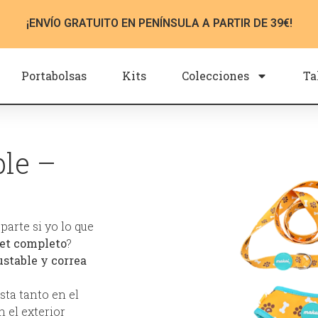
¡ENVÍO GRATUITO EN PENÍNSULA A PARTIR DE 39€!
Portabolsas
Kits
Colecciones
Ta
ble –
parte si yo lo que
et completo
?
ustable y correa
sta tanto en el
 el exterior