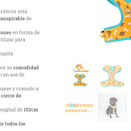
interior está
ranspirable
de
rones
en forma de
tilizar para
chapita
por su
comodidad
n un asa de
suave y cómodo a
n
cierre de
longitud de
152cm
e todos los