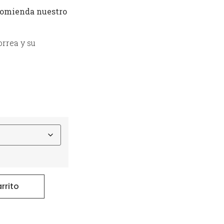
ecomienda nuestro
orrea y su
rrito