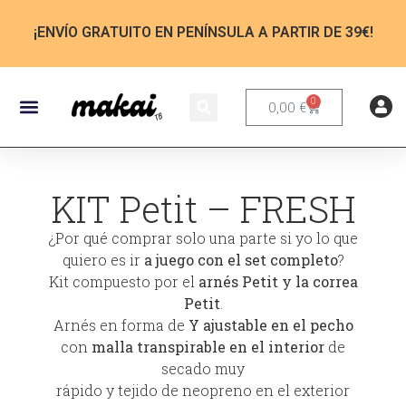
¡ENVÍO GRATUITO EN PENÍNSULA A PARTIR DE 39€!
0
0,00
€
KIT Petit – FRESH
¿Por qué comprar solo una parte si yo lo que
quiero es ir
a juego con el set completo
?
Kit compuesto por el
arnés Petit y la correa
Petit
.
Arnés en forma de
Y ajustable en el pecho
con
malla transpirable en el interior
de
secado muy
rápido y tejido de neopreno en el exterior