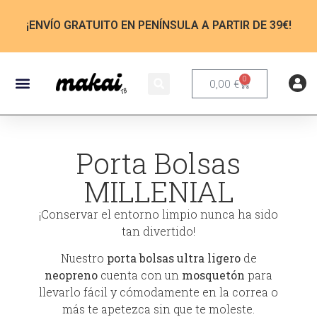
¡ENVÍO GRATUITO EN PENÍNSULA A PARTIR DE 39€!
0
0,00
€
Porta Bolsas
MILLENIAL
¡Conservar el entorno limpio nunca ha sido
tan divertido!
Nuestro
porta bolsas ultra ligero
de
neopreno
cuenta con un
mosquetón
para
llevarlo fácil y cómodamente en la correa o
más te apetezca sin que te moleste.