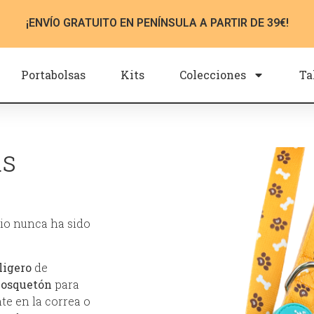
¡ENVÍO GRATUITO EN PENÍNSULA A PARTIR DE 39€!
Portabolsas
Kits
Colecciones
Ta
as
pio nunca ha sido
ligero
de
osquetón
para
te en la correa o