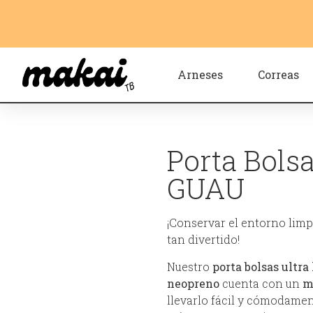
Arneses
Correas
Porta Bols
GUAU
¡Conservar el entorno lim
tan divertido!
Nuestro
porta bolsas ultra 
neopreno
cuenta con un
m
llevarlo fácil y cómodamen