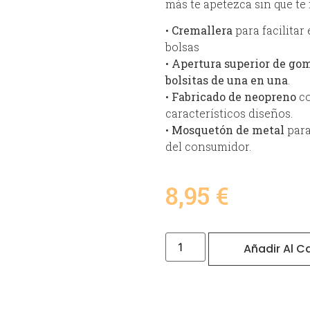
más te apetezca sin que te
•
Cremallera
para facilitar
bolsas
•
Apertura superior de gom
bolsitas de una en una
.
•
Fabricado de neopreno
co
característicos diseños.
•
Mosquetón de metal
para
del consumidor.
8,95
€
Añadir Al Ca